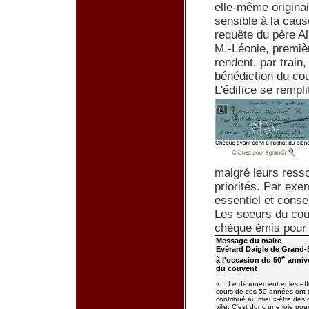
elle-même originai
sensible à la caus
requête du père Al
M.-Léonie, premièr
rendent, par train
bénédiction du co
L'édifice se rempl
malgré leurs resso
priorités. Par exe
essentiel et conse
Les soeurs du cou
chèque émis pour 
Message du maire
Evérard Daigle de Grand-
e
à l'occasion du 50
annive
du couvent
« ...Le dévouement et les ef
cours de ces 50 années ont
contribué au mieux-être des 
ville. C'est donc une joie po