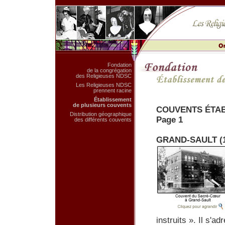
Fondation
de la congrégation
des Religieuses NDSC
Les Religieuses NDSC
prennent racine
Établissement
de plusieurs couvents
COUVENTS ÉTABL
Distribution géographique
Page 1
des différents couvents
GRAND-SAULT (1
instruits ». Il s'